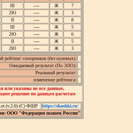
III
----
Ж
7
2Ю
----
Ж
3
II
----
Ж
8
III
----
Ж
5
2Ю
----
Ж
6
II
----
Ж
5
2Ю
----
Ж
3
й рейтинг соперников (без нулевых):
Ожидаемый результат (По ЭЛО):
Реальный результат:
изменение рейтинга:
 или указаны не все данные,
льное решение по данным расчетам
t (v.2.0) (C) ФШР
https://shashki.ru/
ия: ООО "Федерация шашек России"