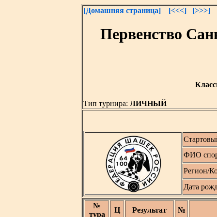
[Домашняя страница]
[<<<]
[>>>]
Первенство Сан
Класс
Тип турнира:
ЛИЧНЫЙ
Стартовы
ФИО спор
Регион/К
Дата рож
№
Ц
Результат
№
тура