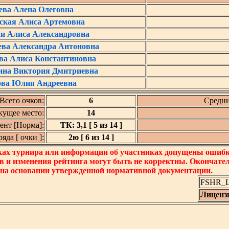
ва Алена Олеговна
ская Алиса Артемовна
и Алиса Александровна
ева Александра Антоновна
ва Алиса Константиновна
ина Виктория Дмитриевна
ва Юлия Андреевна
Всего очков:
6
Средни
кущее место:
14
нт [Норма]:
ТК: 3,1 [ 5 из 14 ]
да [ очки ]:
2ю [ 6 из 14 ]
ках турнира или информации об участниках допущены ошибки
в и изменения рейтинга могут быть не корректны. Окончате
 на основании утвержденной нормативной документации.
FSHR_Lo
Лиценз