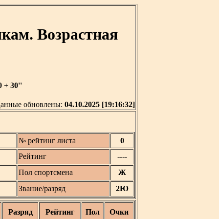
кам. Возрастная
+ 30''
анные обновлены:
04.10.2025 [19:16:32]
№ рейтинг листа
0
Рейтинг
----
Пол спортсмена
Ж
Звание/разряд
2Ю
Разряд
Рейтинг
Пол
Очки