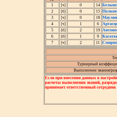
1
[ч]
0
14
Белыше
2
[б]
0
15
Полков
3
[ч]
0
18
Маулин
4
[ч]
1
6
Аргасц
5
[б]
2
19
Антоно
6
[б]
1
9
Касатк
7
[ч]
2
11
Смирно
Те
Турнирный коэффицие
Выполнение звания/разря
Если при внесении данных в настрой
расчеты выполнения званий, разрядо
принимает ответственный сотрудник