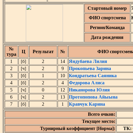
Стартовый номер
ФИО спортсмена
Регион/Команда
Дата рождения
№
Ц
Результат
№
ФИО спортсмен
тура
1
[б]
2
14
Яндубаева Лилия
2
[ч]
2
9
Прокопьева Зарина
3
[б]
1
10
Кондратьева Саяника
4
[б]
2
4
Федорова Алиса
5
[ч]
0
12
Никанорова Юлия
6
[ч]
2
13
Протопопова Айыына
7
[б]
2
1
Кравчук Карина
Всего очков:
Текущее место:
Турнирный коэффициент [Норма]:
ТК: 6