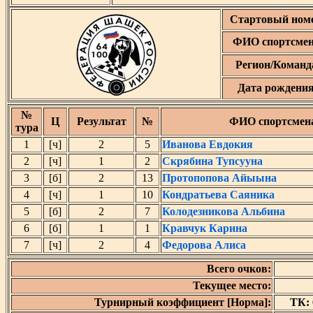
Стартовый ном
ФИО спортсме
Регион/Команд
Дата рождени
№
Ц
Результат
№
ФИО спортсмен
тура
1
[ч]
2
5
Иванова Евдокия
2
[ч]
1
2
Скрябина Тупсууна
3
[б]
2
13
Протопопова Айыына
4
[ч]
1
10
Кондратьева Саяника
5
[б]
2
7
Колодезникова Альбина
6
[б]
1
1
Кравчук Карина
7
[ч]
2
4
Федорова Алиса
Всего очков:
Текущее место:
Турнирный коэффициент [Норма]:
ТК: 6