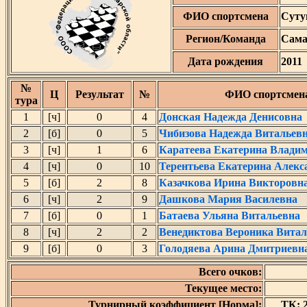
ФИО спортсмена
Суту
Регион/Команда
Сама
Дата рождения
2011
№
Ц
Результат
№
ФИО спортсмен
тура
1
[ч]
0
4
Донская Надежда Денисовна
2
[б]
0
5
Чибизова Надежда Витальев
3
[ч]
1
6
Каратеева Екатерина Влади
4
[ч]
0
10
Терентьева Екатерина Алекс
5
[б]
2
8
Казачкова Ирина Викторовн
6
[ч]
2
9
Дашкова Мария Василевна
7
[б]
0
1
Батаева Ульяна Витальевна
8
[ч]
2
2
Венедиктова Вероника Витал
9
[б]
0
3
Голодяева Арина Дмитриевн
Всего очков:
Текущее место:
Турнирный коэффициент [Норма]:
ТК: 2