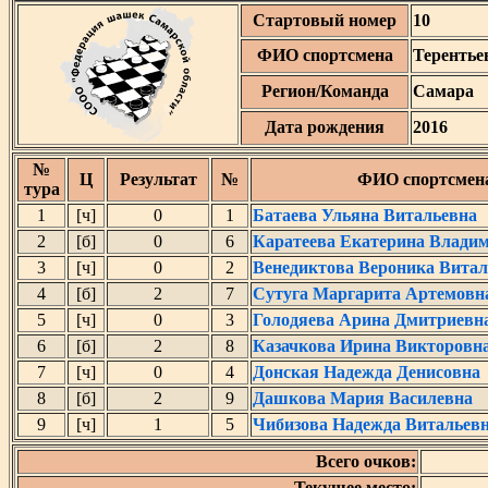
Стартовый номер
10
ФИО спортсмена
Терентье
Регион/Команда
Самара
Дата рождения
2016
№
Ц
Результат
№
ФИО спортсмен
тура
1
[ч]
0
1
Батаева Ульяна Витальевна
2
[б]
0
6
Каратеева Екатерина Влади
3
[ч]
0
2
Венедиктова Вероника Витал
4
[б]
2
7
Сутуга Маргарита Артемовн
5
[ч]
0
3
Голодяева Арина Дмитриевн
6
[б]
2
8
Казачкова Ирина Викторовн
7
[ч]
0
4
Донская Надежда Денисовна
8
[б]
2
9
Дашкова Мария Василевна
9
[ч]
1
5
Чибизова Надежда Витальев
Всего очков:
Текущее место: