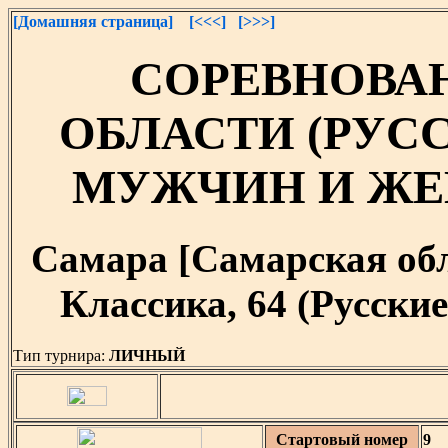
[Домашняя страница]
[<<<]
[>>>]
СОРЕВНОВА
ОБЛАСТИ (РУС
МУЖЧИН И Ж
Самара [Самарская облас
Классика, 64 (Русски
Тип турнира:
ЛИЧНЫЙ
Стартовый номер
9