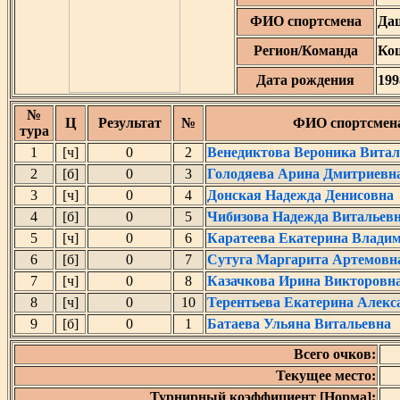
ФИО спортсмена
Да
Регион/Команда
Ко
Дата рождения
199
№
Ц
Результат
№
ФИО спортсмен
тура
1
[ч]
0
2
Венедиктова Вероника Витал
2
[б]
0
3
Голодяева Арина Дмитриевн
3
[ч]
0
4
Донская Надежда Денисовна
4
[б]
0
5
Чибизова Надежда Витальев
5
[ч]
0
6
Каратеева Екатерина Влади
6
[б]
0
7
Сутуга Маргарита Артемовн
7
[ч]
0
8
Казачкова Ирина Викторовн
8
[ч]
0
10
Терентьева Екатерина Алекс
9
[б]
0
1
Батаева Ульяна Витальевна
Всего очков:
Текущее место:
Турнирный коэффициент [Норма]: