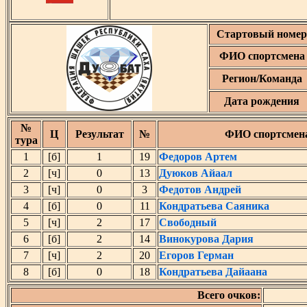
Стартовый номер
ФИО спортсмена
Регион/Команда
Дата рождения
№
Ц
Результат
№
ФИО спортсмен
тура
1
[б]
1
19
Федоров Артем
2
[ч]
0
13
Дуюков Айаал
3
[ч]
0
3
Федотов Андрей
4
[б]
0
11
Кондратьева Саяника
5
[ч]
2
17
Свободный
6
[б]
2
14
Винокурова Дария
7
[ч]
2
20
Егоров Герман
8
[б]
0
18
Кондратьева Дайаана
Всего очков: