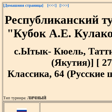
[Домашняя страница]
[<<<]
[>>>]
Республиканский т
"Кубок А.Е. Кулак
с.Ытык- Кюель, Татти
(Якутия)] [ 27
Классика, 64 (Русские
Тип турнира:
ЛИЧНЫЙ