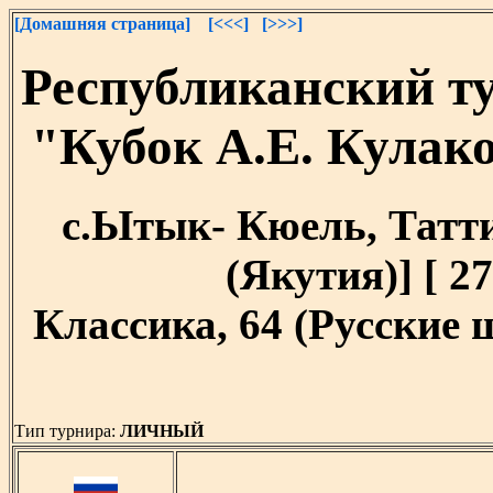
[Домашняя страница]
[<<<]
[>>>]
Республиканский т
"Кубок А.Е. Кулак
с.Ытык- Кюель, Татти
(Якутия)] [ 27
Классика, 64 (Русские
Тип турнира:
ЛИЧНЫЙ