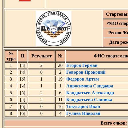
Стартовы
ФИО спор
Регион/К
Дата ро
№
Ц
Результат
№
ФИО спортсмен
тура
1
[ч]
2
20
Егоров Герман
2
[ч]
0
2
Говоров Прокопий
3
[б]
1
19
Федоров Артем
4
[ч]
1
1
Апросимова Сандаара
5
[б]
2
6
Кондратьев Александр
6
[ч]
2
11
Кондратьева Саяника
7
[б]
0
16
Токусаров Иван
8
[б]
0
4
Гуляев Николай
Всего очков: