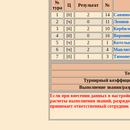
№
Ц
Результат
№
тура
1
[б]
2
14
Савино
2
[ч]
0
11
Леонов
3
[б]
2
10
Корбил
4
[б]
0
16
Ворони
5
[ч]
2
1
Котель
6
[ч]
2
4
Мавлют
7
[б]
1
3
Тимоне
Те
Турнирный коэффици
Выполнение звания/разр
Если при внесении данных в настрой
расчеты выполнения званий, разрядо
принимает ответственный сотрудник