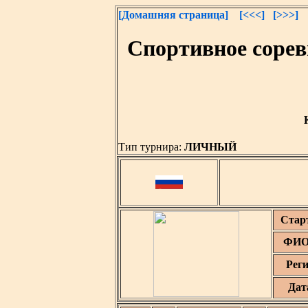
[Домашняя страница]
[<<<]
[>>>]
Спортивное сорев
Тип турнира:
ЛИЧНЫЙ
Стар
ФИО 
Рег
Дат