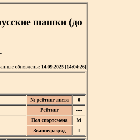
русские шашки (до
'
анные обновлены:
14.09.2025 [14:04:26]
№ рейтинг листа
0
Рейтинг
----
Пол спортсмена
М
Звание/разряд
I