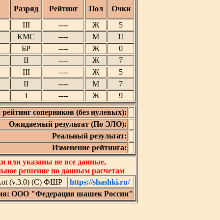
Разряд
Рейтинг
Пол
Очки
III
----
Ж
5
КМС
----
М
11
БР
----
Ж
0
II
----
Ж
7
III
----
Ж
5
II
----
М
7
I
----
Ж
9
 рейтинг соперников (без нулевых):
Ожидаемый результат (По ЭЛО):
Реальный результат:
Изменение рейтинга:
 или указаны не все данные,
льное решение по данным расчетам
t (v.3.0) (C) ФШР
https://shashki.ru/
ия: ООО "Федерация шашек России"