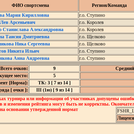
ФИО спортсмена
Регион/Команда
ва Мария Кирилловна
г.о. Ступино
 Лев Арсеньевич
г.о. Королев
о Станислава Александровна
г.о. Королев
на Таисия Дмитриевна
г.о. Щелково
никова Ника Сергеевна
г.о. Щелково
ов Никита Ильич
г.о. Ступино
нкова Анна Андреевна
г.о. Ступино
Всего очков:
9
Средний
кущее место:
5
ент [Норма]:
ТК: 3 [ 7 из 14 ]
яда [ очки ]:
III (1ю) [ 9 из 14 ]
ках турнира или информации об участниках допущены ошибки
в и изменения рейтинга могут быть не корректны. Окончате
 на основании утвержденной нормат
FSHR_Lo
Лиценз