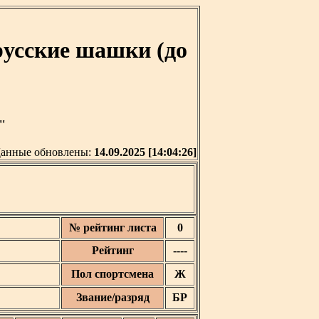
русские шашки (до
'
анные обновлены:
14.09.2025 [14:04:26]
№ рейтинг листа
0
Рейтинг
----
Пол спортсмена
Ж
Звание/разряд
БР