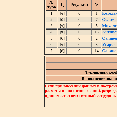
№
Ц
Результат
№
тура
1
[ч]
0
1
Котель
2
[б]
0
7
Солома
3
[ч]
0
5
Михале
4
[ч]
0
13
Антипо
5
[б]
0
2
Сапаро
6
[ч]
0
8
Угаров
7
[б]
0
14
Савино
Турнирный коэф
Выполнение звания
Если при внесении данных в настрой
расчеты выполнения званий, разрядо
принимает ответственный сотрудник