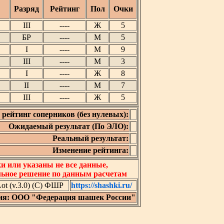
Разряд
Рейтинг
Пол
Очки
III
----
Ж
5
БР
----
М
5
I
----
М
9
III
----
М
3
I
----
Ж
8
II
----
М
7
III
----
Ж
5
рейтинг соперников (без нулевых):
Ожидаемый результат (По ЭЛО):
Реальный результат:
Изменение рейтинга:
 или указаны не все данные,
льное решение по данным расчетам
t (v.3.0) (C) ФШР
https://shashki.ru/
ия: ООО "Федерация шашек России"