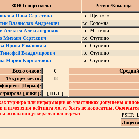
ФИО спортсмена
Регион/Команда
никова Ника Сергеевна
г.о. Щелково
тин Владислав Андреевич
г.о. Коломна
в Алексей Александрович
г.о. Мытищи
в Михаил Сергеевич
г.о. Ступино
ва Ирина Романовна
г.о. Ступино
 Тимофей Владимирович
г.о. Ступино
ва Мария Кирилловна
г.о. Ступино
Всего очков:
0
Средний 
Текущее место:
18
фициент [Норма]:
/разряда [ очки ]:
[ НЕТ ]
ках турнира или информации об участниках допущены ошибки
в и изменения рейтинга могут быть не корректны. Окончате
 на основании утвержденной нормат
FSHR_Lo
Лиценз