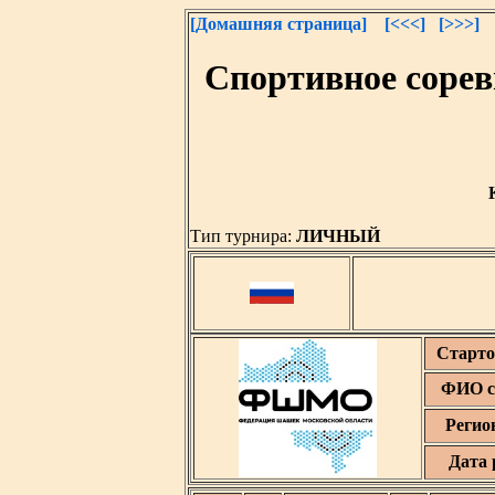
[Домашняя страница]
[<<<]
[>>>]
Спортивное сорев
Тип турнира:
ЛИЧНЫЙ
Старто
ФИО с
Регио
Дата