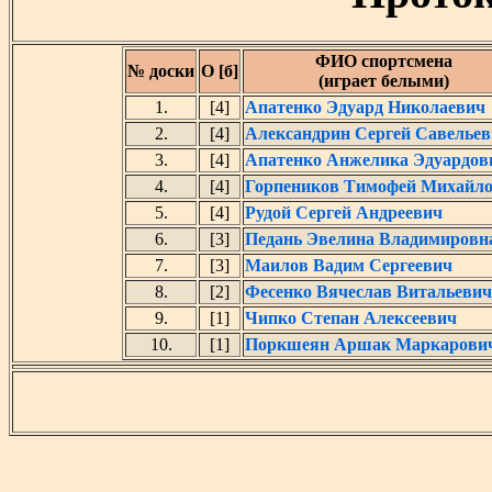
ФИО спортсмена
№ доски
О [б]
(играет белыми)
1.
[4]
Апатенко Эдуард Николаевич
2.
[4]
Александрин Сергей Савелье
3.
[4]
Апатенко Анжелика Эдуардов
4.
[4]
Горпеников Тимофей Михайл
5.
[4]
Рудой Сергей Андреевич
6.
[3]
Педань Эвелина Владимировн
7.
[3]
Маилов Вадим Сергеевич
8.
[2]
Фесенко Вячеслав Витальевич
9.
[1]
Чипко Степан Алексеевич
10.
[1]
Поркшеян Аршак Маркарови