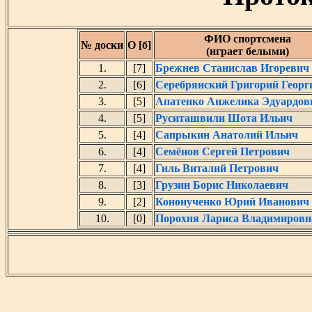
ФИО спортсмена
№ доски
О [б]
(играет белыми)
1.
[7]
Брежнев Станислав Игоревич
2.
[6]
Серебрянский Григорий Георг
3.
[5]
Апатенко Анжелика Эдуардов
4.
[5]
Руситашвили Шота Ильич
5.
[4]
Сапрыкин Анатолий Ильич
6.
[4]
Семёнов Сергей Петрович
7.
[4]
Гиль Виталий Петрович
8.
[3]
Грузин Борис Николаевич
9.
[2]
Кононученко Юрий Иванович
10.
[0]
Порохня Лариса Владимировн