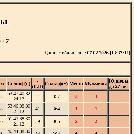
на
]
+ 5''
Данные обновлены:
07.02.2026 [13:37:32]
-
Юниоры
хг.
Солкоф(n)
Солкоф(+)
Место
Мужчины
(В,Н)
до 27 лет
53 47 40 32
58
41
357
3
3
24 12
53 46 38 30
58
41
364
1
1
21 12
51 45 38 30
56
39
365
2
2
21 12
46 44 38 30
46
34
304
6
4