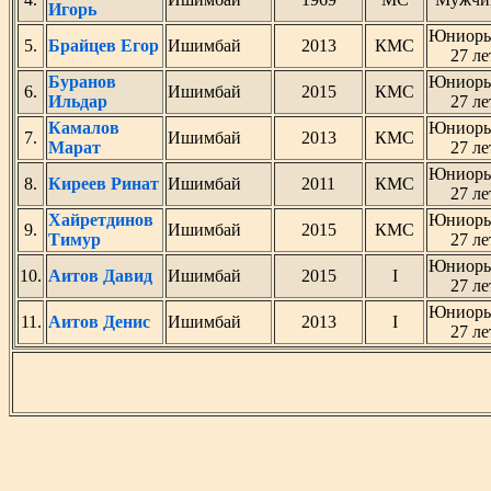
Игорь
Юниоры
5.
Брайцев Егор
Ишимбай
2013
КМС
27 ле
Буранов
Юниоры
6.
Ишимбай
2015
КМС
Ильдар
27 ле
Камалов
Юниоры
7.
Ишимбай
2013
КМС
Марат
27 ле
Юниоры
8.
Киреев Ринат
Ишимбай
2011
КМС
27 ле
Хайретдинов
Юниоры
9.
Ишимбай
2015
КМС
Тимур
27 ле
Юниоры
10.
Аитов Давид
Ишимбай
2015
I
27 ле
Юниоры
11.
Аитов Денис
Ишимбай
2013
I
27 ле