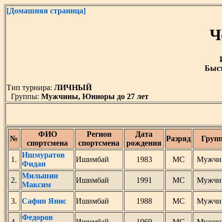
[Домашняя страница]
Ч
Быст
Тип турнира:
ЛИЧНЫЙ
Группы:
Мужчины, Юниоры до 27 лет
ФИО
Регион
Дата
№
Разряд
Груп
спортсмена
спортсмена
рождения
Ишмуратов
1.
Ишимбай
1983
МС
Мужчи
Фидан
Мильшин
2.
Ишимбай
1991
МС
Мужчи
Максим
3.
Сафин Янис
Ишимбай
1988
МС
Мужчи
Федоров
4.
Ишимбай
1969
МС
Мужчи