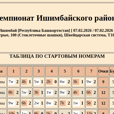
емпионат Ишимбайского райо
Ишимбай [Республика Башкортостан] [ 07.02.2026 / 07.02.2026 
рые, 100 (Стоклеточные шашки), Швейцарская система, T10 
ТАБЛИЦА ПО СТАРТОВЫМ НОМЕРАМ
па
1
2
3
4
5
6
7
Очки
Бу
2
1
1
0
2
1
2
7w
4b
5w
2b
6w
3b
9w
ны
9
2
2
1
2
2
1
2
8b
5w
3b
1w
9w
4b
6b
ны
12
2
2
1
2
2
1
2
9w
6b
2w
8w
7b
1w
5b
ны
12
2
1
0
0
2
1
2
10b
1w
8b
5b
+
2w
11b
ны
8