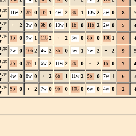
 до
2
0
1
2
1
2
0
11w
2b
1b
4w
8b
10w
3w
8
т
 до
2
0
0
1
0
2
0
+
3w
9b
10w
1b
11b
2w
5
т
 до
0
1
2
2
0
0
1
1b
9w
11b
+
3w
8b
10b
6
т
 до
0
2
2
0
1
2
2
2w
10b
4w
3b
5w
7w
+
9
т
 до
0
1
2
2
0
2
0
3b
7b
6w
11w
2b
+
1b
7
т
 до
0
0
2
1
2
0
1
4w
8w
+
6b
11w
5b
7w
6
т
 до
0
2
0
0
0
0
0
5b
+
7w
9b
10b
6w
4w
2
т