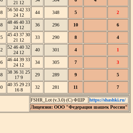
21 12
56 50 42 33
58
44
348
5
2
24 12
48 46 40 33
48
36
296
10
6
24 12
45 43 37 30
45
33
290
8
4
21 12
52 46 40 32
52
40
301
4
1
24 12
46 44 39 33
46
34
305
7
3
24 12
38 36 31 25
38
29
289
9
5
17 9
40 35 29 23
40
32
281
11
7
16 8
FSHR_Lot (v.3.0) (C) ФШР
https://shashki.ru/
Лицензия: ООО "Федерация шашек России"