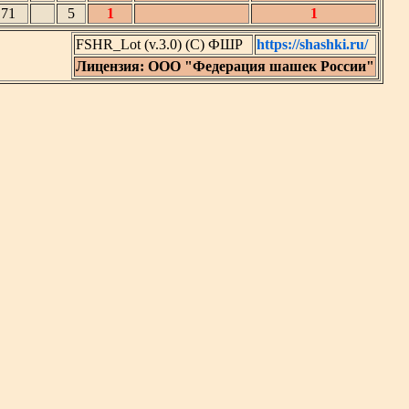
71
5
1
1
FSHR_Lot (v.3.0) (C) ФШР
https://shashki.ru/
Лицензия: ООО "Федерация шашек России"