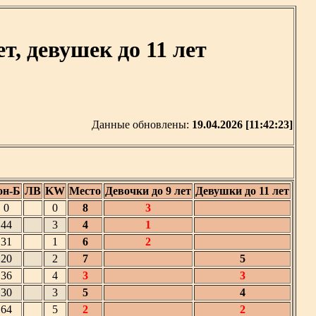
т, девушек до 11 лет
Данные обновлены:
19.04.2026 [11:42:23]
он-Б
ЛВ
KW
Место
Девочки до 9 лет
Девушки до 11 лет
0
0
8
3
44
3
4
1
31
1
6
2
20
2
7
5
36
4
3
3
30
3
5
4
64
5
2
2