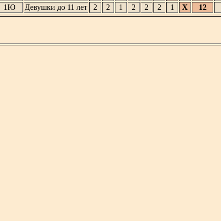
1Ю
Девушки до 11 лет
2
2
1
2
2
2
1
X
12