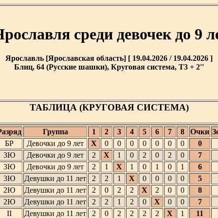
рославля среди девочек до 9 ле
Ярославль [Ярославская область] [ 19.04.2026 / 19.04.2026 ]
Блиц, 64 (Русские шашки), Круговая система, T3 + 2''
ТАБЛИЦА (КРУГОВАЯ СИСТЕМА)
Разряд
Группа
1
2
3
4
5
6
7
8
Очки
З
БР
Девочки до 9 лет
X
0
0
0
0
0
0
0
0
3Ю
Девочки до 9 лет
2
X
1
0
2
0
2
0
7
3Ю
Девочки до 9 лет
2
1
X
1
0
1
0
1
6
3Ю
Девушки до 11 лет
2
2
1
X
0
0
0
0
5
2Ю
Девушки до 11 лет
2
0
2
2
X
2
0
0
8
2Ю
Девушки до 11 лет
2
2
1
2
0
X
0
0
7
II
Девушки до 11 лет
2
0
2
2
2
2
X
1
11