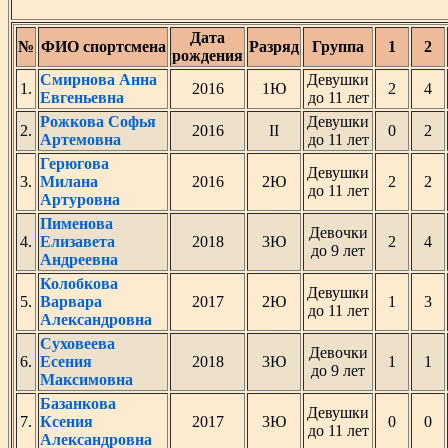
Дата
№
ФИО спортсмена
Разряд
Группа
1
2
рождения
Смирнова Анна
Девушки
1.
2016
1Ю
2
4
Евгеньевна
до 11 лет
Рожкова Софья
Девушки
2.
2016
II
0
2
Артемовна
до 11 лет
Герюгова
Девушки
3.
Милана
2016
2Ю
2
2
до 11 лет
Артуровна
Пименова
Девочки
4.
Елизавета
2018
3Ю
2
4
до 9 лет
Андреевна
Колобкова
Девушки
5.
Варвара
2017
2Ю
1
3
до 11 лет
Александровна
Суховеева
Девочки
6.
Есения
2018
3Ю
1
1
до 9 лет
Максимовна
Базанкова
Девушки
7.
Ксения
2017
3Ю
0
0
до 11 лет
Александровна