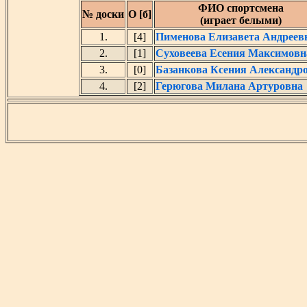
ФИО спортсмена
№ доски
О [б]
(играет белыми)
1.
[4]
Пименова Елизавета Андреев
2.
[1]
Суховеева Есения Максимовн
3.
[0]
Базанкова Ксения Александр
4.
[2]
Герюгова Милана Артуровна