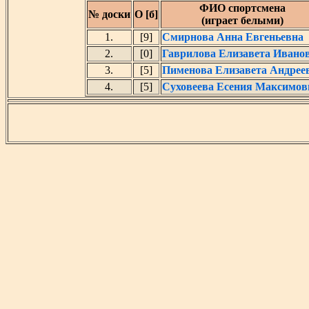
ФИО спортсмена
№ доски
О [б]
(играет белыми)
1.
[9]
Смирнова Анна Евгеньевна
2.
[0]
Гаврилова Елизавета Ивано
3.
[5]
Пименова Елизавета Андрее
4.
[5]
Суховеева Есения Максимов