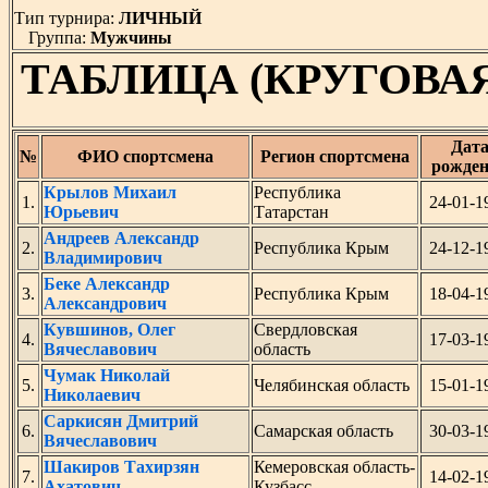
Тип турнира:
ЛИЧНЫЙ
Группа:
Мужчины
ТАБЛИЦА (КРУГОВА
Дат
№
ФИО спортсмена
Регион спортсмена
рожде
Крылов Михаил
Республика
1.
24-01-1
Юрьевич
Татарстан
Андреев Александр
2.
Республика Крым
24-12-1
Владимирович
Беке Александр
3.
Республика Крым
18-04-1
Александрович
Кувшинов, Олег
Свердловская
4.
17-03-1
Вячеславович
область
Чумак Николай
5.
Челябинская область
15-01-1
Николаевич
Саркисян Дмитрий
6.
Самарская область
30-03-1
Вячеславович
Шакиров Тахирзян
Кемеровская область-
7.
14-02-1
Ахатович
Кузбасс