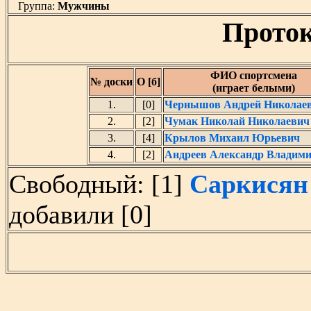
Группа:
Мужчины
Проток
ФИО спортсмена
№ доски
О [б]
(играет белыми)
1.
[0]
Чернышов Андрей Николае
2.
[2]
Чумак Николай Николаевич
3.
[4]
Крылов Михаил Юрьевич
4.
[2]
Андреев Александр Владим
Свободный: [1]
Саркисян
добавили [0]