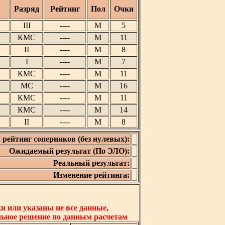
Разряд
Рейтинг
Пол
Очки
III
----
М
5
КМС
----
М
11
II
----
М
8
I
----
М
7
КМС
----
М
11
МС
----
М
16
КМС
----
М
11
КМС
----
М
14
II
----
М
8
 рейтинг соперников (без нулевых):
Ожидаемый результат (По ЭЛО):
Реальный результат:
Изменение рейтинга:
 или указаны не все данные,
льное решение по данным расчетам