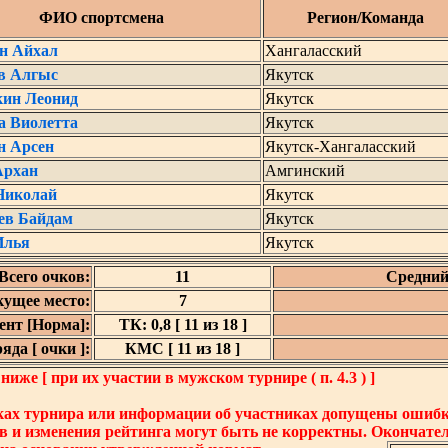
ФИО спортсмена
Регион/Команда
н Айхал
Хангаласский
в Алгыс
Якутск
кин Леонид
Якутск
а Виолетта
Якутск
н Арсен
Якутск-Хангаласский
Архан
Амгинский
Николай
Якутск
ев Байдам
Якутск
Илья
Якутск
Всего очков:
11
Средний
кущее место:
7
нт [Норма]:
ТК: 0,8 [ 11 из 18 ]
да [ очки ]:
КМС [ 11 из 18 ]
же [ при их участии в мужском турнире ( п. 4.3 ) ]
ках турнира или информации об участниках допущены ошибки
в и изменения рейтинга могут быть не корректны. Окончате