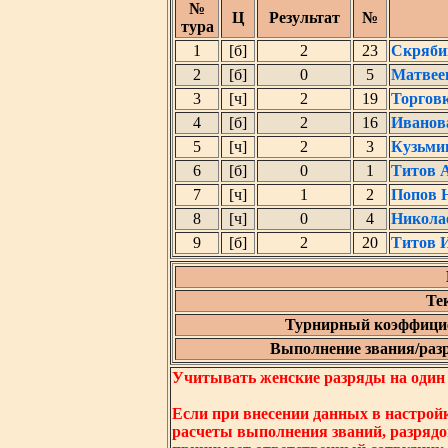
№
Ц
Результат
№
тура
1
[б]
2
23
Скряби
2
[б]
0
5
Матвее
3
[ч]
2
19
Торгов
4
[б]
2
16
Иванов
5
[ч]
2
3
Кузьми
6
[б]
0
1
Титов 
7
[ч]
1
2
Попов 
8
[ч]
0
4
Никола
9
[б]
2
20
Титов 
Те
Турнирный коэффицие
Выполнение звания/разря
Учитывать женские разряды на один ни
Если при внесении данных в настрой
расчеты выполнения званий, разрядо