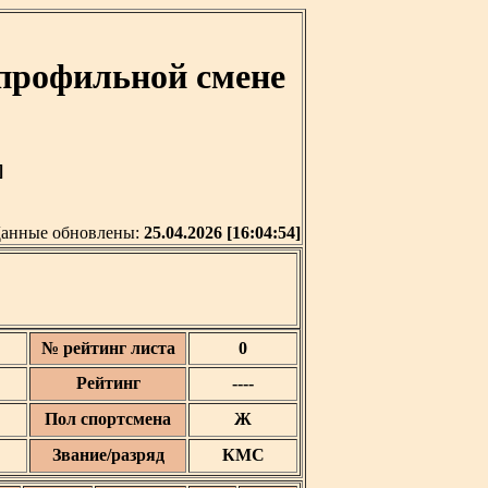
профильной смене
]
анные обновлены:
25.04.2026 [16:04:54]
№ рейтинг листа
0
Рейтинг
----
Пол спортсмена
Ж
Звание/разряд
КМС