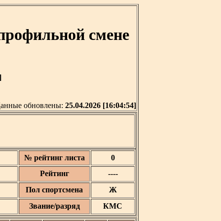
профильной смене
]
анные обновлены:
25.04.2026 [16:04:54]
№ рейтинг листа
0
Рейтинг
----
Пол спортсмена
Ж
Звание/разряд
КМС