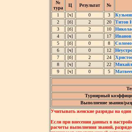
№
Ц
Результат
№
тура
1
[ч]
0
3
Кузьми
2
[б]
2
20
Титов 
3
[б]
2
10
Никола
4
[ч]
0
17
Иванов
5
[б]
0
8
Соломо
6
[ч]
0
12
Неустр
7
[б]
2
24
Христо
8
[ч]
2
22
Михайл
9
[ч]
0
5
Матвее
Те
Турнирный коэффици
Выполнение звания/разр
Учитывать женские разряды на один ни
Если при внесении данных в настрой
расчеты выполнения званий, разрядо