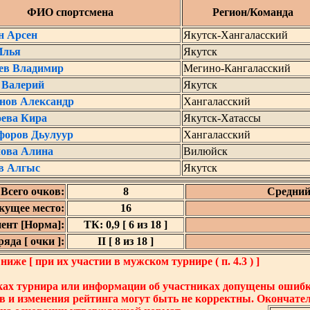
ФИО спортсмена
Регион/Команда
н Арсен
Якутск-Хангаласский
Илья
Якутск
ев Владимир
Мегино-Кангаласский
 Валерий
Якутск
нов Александр
Хангаласский
оева Кира
Якутск-Хатассы
форов Дьулуур
Хангаласский
ова Алина
Вилюйск
в Алгыс
Якутск
Всего очков:
8
Средний
кущее место:
16
ент [Норма]:
ТК: 0,9 [ 6 из 18 ]
яда [ очки ]:
II [ 8 из 18 ]
же [ при их участии в мужском турнире ( п. 4.3 ) ]
ках турнира или информации об участниках допущены ошибки
в и изменения рейтинга могут быть не корректны. Окончате