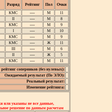
Разряд
Рейтинг
Пол
Очки
КМС
----
М
11
II
----
М
8
КМС
----
М
9
I
----
М
10
КМС
----
М
9
КМС
----
Ж
11
III
----
М
6
II
----
Ж
5
КМС
----
М
11
 рейтинг соперников (без нулевых):
Ожидаемый результат (По ЭЛО):
Реальный результат:
Изменение рейтинга:
 или указаны не все данные,
льное решение по данным расчетам