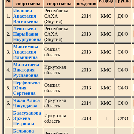
№
Разряд
Группа
спортсмена
спортсмена
рождения
Иванова
Республика
1.
Анастасия
САХА
2014
КМС
ДФО
Васильевна
(Якутия)
Леонтьева
Республика
2.
Нарыйаана
САХА
2013
КМС
ДФО
Ньургуновна
(Якутия)
Максимова
Омская
3.
Анастасия
2013
КМС
СФО
область
Ильинична
Малгатаева
Иркутская
4.
Виктория
2013
КМС
СФО
область
Руслановна
Перфильева
Омская
5.
Юлия
2013
КМС
СФО
область
Сергеевна
Чжао Алиса
Иркутская
6.
2014
КМС
СФО
Чжундаева
область
Балсуханова
Иркутская
7.
Эржена
2013
I
СФО
область
Петровна
Белькова
Республика