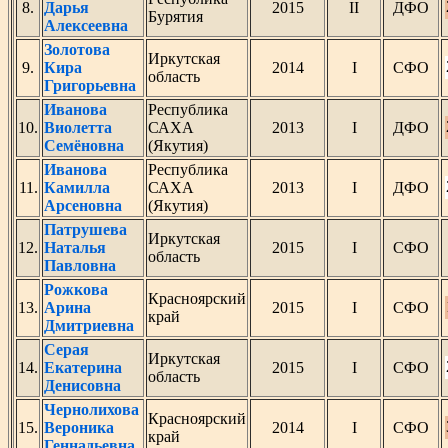
8.
Дарья
2015
II
ДФО
Бурятия
Алексеевна
Золотова
Иркутская
9.
Кира
2014
I
СФО
область
Григорьевна
Иванова
Республика
10.
Виолетта
САХА
2013
I
ДФО
Семёновна
(Якутия)
Иванова
Республика
11.
Камилла
САХА
2013
I
ДФО
Арсеновна
(Якутия)
Патрушева
Иркутская
12.
Наталья
2015
I
СФО
область
Павловна
Рожкова
Красноярский
13.
Арина
2015
I
СФО
край
Дмитриевна
Серая
Иркутская
14.
Екатерина
2015
I
СФО
область
Денисовна
Чернолихова
Красноярский
15.
Вероника
2014
I
СФО
край
Геннадьевна