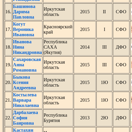
Башинова
Иркутская
16.
Дарима
2015
II
СФО
область
Павловна
Когут
Красноярский
17.
Вероника
2015
I
СФО
край
Ивановна
Иванова
Республика
18.
Нина
САХА
2014
III
ДФО
Никандровна
(Якутия)
Сахаровская
Иркутская
19.
Анна
2015
III
СФО
область
Романовна
Быкова
Иркутская
20.
Ксения
2015
1Ю
СФО
область
Андреевна
Костылева
Иркутская
21.
Варвара
2015
1Ю
СФО
область
Николаевна
Дарбалаева
Республика
22.
София
2013
2Ю
ДФО
Бурятия
Баировна
Кастахян