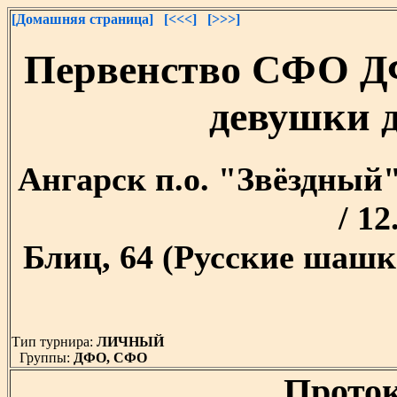
[Домашняя страница]
[<<<]
[>>>]
Первенство СФО Д
девушки д
Ангарск п.о. "Звёздный" 
/ 12
Блиц, 64 (Русские шашк
Тип турнира:
ЛИЧНЫЙ
Группы:
ДФО, СФО
Проток