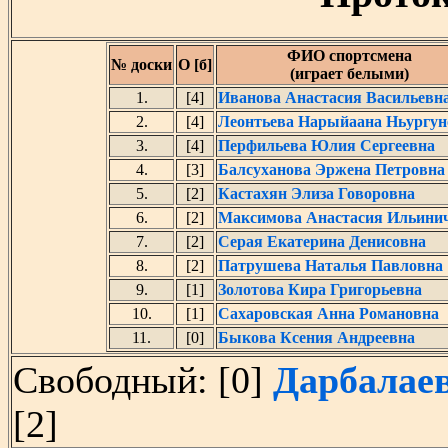
ФИО спортсмена
№ доски
О [б]
(играет белыми)
1.
[4]
Иванова Анастасия Васильевн
2.
[4]
Леонтьева Нарыйаана Ньургун
3.
[4]
Перфильева Юлия Сергеевна
4.
[3]
Балсуханова Эржена Петровна
5.
[2]
Кастахян Элиза Говоровна
6.
[2]
Максимова Анастасия Ильини
7.
[2]
Серая Екатерина Денисовна
8.
[2]
Патрушева Наталья Павловна
9.
[1]
Золотова Кира Григорьевна
10.
[1]
Сахаровская Анна Романовна
11.
[0]
Быкова Ксения Андреевна
Свободный: [0]
Дарбалае
[2]