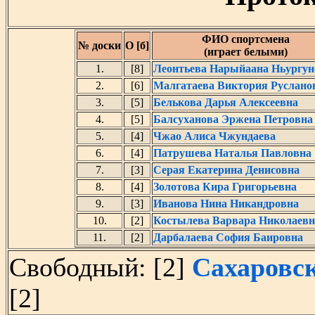
ФИО спортсмена
№ доски
О [б]
(играет белыми)
1.
[8]
Леонтьева Нарыйаана Ньургун
2.
[6]
Малгатаева Виктория Руслано
3.
[5]
Белькова Дарья Алексеевна
4.
[5]
Балсуханова Эржена Петровна
5.
[4]
Чжао Алиса Чжундаева
6.
[4]
Патрушева Наталья Павловна
7.
[3]
Серая Екатерина Денисовна
8.
[4]
Золотова Кира Григорьевна
9.
[3]
Иванова Нина Никандровна
10.
[2]
Костылева Варвара Николаевн
11.
[2]
Дарбалаева София Баировна
Свободный: [2]
Сахаровс
[2]