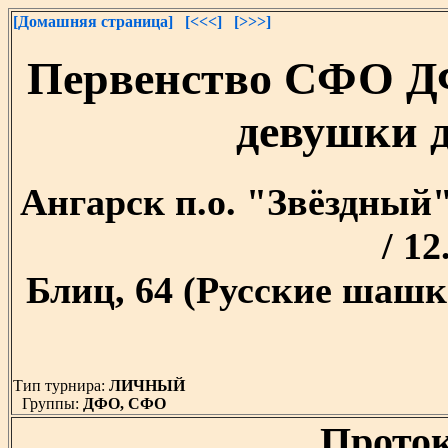
[Домашняя страница]
[<<<]
[>>>]
Первенство СФО Д
девушки д
Ангарск п.о. "Звёздный" 
/ 12
Блиц, 64 (Русские шашк
Тип турнира:
ЛИЧНЫЙ
Группы:
ДФО, СФО
Проток