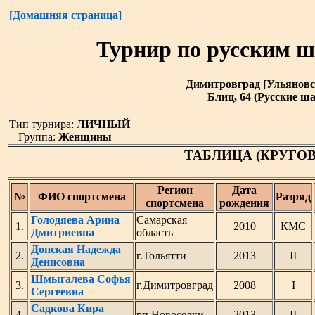
[Домашняя страница]
Турнир по русским 
Димитровград [Ульяновская
Блиц, 64 (Русские ша
Тип турнира:
ЛИЧНЫЙ
Группа:
Женщины
ТАБЛИЦА (КРУГО
Регион
Дата
№
ФИО спортсмена
Разряд
спортсмена
рождения
Голодяева Арина
Самарская
1.
2010
КМС
Дмитриевна
область
Донская Надежда
2.
г.Тольятти
2013
II
Денисовна
Шмыгалева Софья
3.
г.Димитровград
2008
I
Сергеевна
Садкова Кира
4.
рп.Новоселки
2013
II