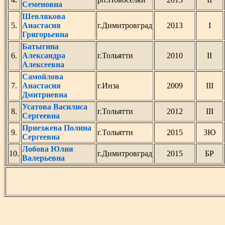
Семеновна
Шевлякова
5.
Анастасия
г.Димитровград
2013
I
Григорьевна
Батыгина
6.
Александра
г.Тольятти
2010
II
Алексеевна
Самойлова
7.
Анастасия
г.Инза
2009
III
Дмитриевна
Усатова Василиса
8.
г.Тольятти
2012
III
Сергеевна
Приезжева Полина
9.
г.Тольятти
2015
3Ю
Сергеевна
Лобова Юлия
10.
г.Димитровград
2015
БР
Валерьевна