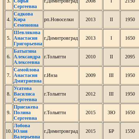
3.
Софья
г.Димитровград
2008
I
2150
Сергеевна
Садкова
4.
Кира
рп.Новоселки
2013
II
1950
Семеновна
Шевлякова
5.
Анастасия
г.Димитровград
2013
I
1650
Григорьевна
Батыгина
6.
Александра
г.Тольятти
2010
II
2095
Алексеевна
Самойлова
7.
Анастасия
г.Инза
2009
III
1950
Дмитриевна
Усатова
8.
Василиса
г.Тольятти
2012
III
1950
Сергеевна
Приезжева
9.
Полина
г.Тольятти
2015
3Ю
1650
Сергеевна
Лобова
10.
Юлия
г.Димитровград
2015
БР
1550
Валерьевна