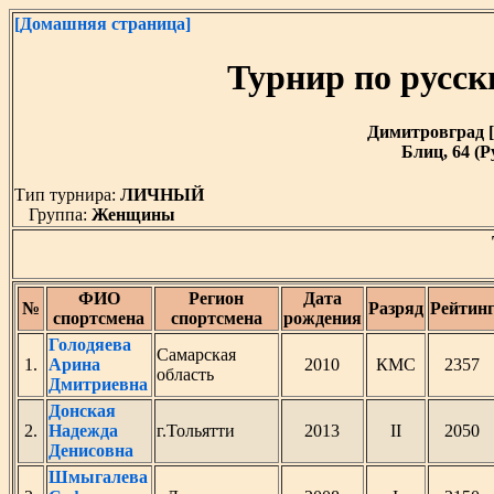
[Домашняя страница]
Турнир по русс
Димитровград [У
Блиц, 64 (Р
Тип турнира:
ЛИЧНЫЙ
Группа:
Женщины
ФИО
Регион
Дата
№
Разряд
Рейтин
спортсмена
спортсмена
рождения
Голодяева
Самарская
1.
Арина
2010
КМС
2357
область
Дмитриевна
Донская
2.
Надежда
г.Тольятти
2013
II
2050
Денисовна
Шмыгалева