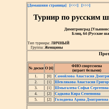
[Домашняя страница]
[<<<]
[>>>]
Турнир по русским 
Димитровград [Ульяновская
Блиц, 64 (Русские ша
Тип турнира:
ЛИЧНЫЙ
Группа:
Женщины
Прот
ФИО спортсмена
№ доски
О [б]
(играет белыми)
1.
[0]
Самойлова Анастасия Дмитри
2.
[1]
Шевлякова Анастасия Григор
3.
[1]
Шмыгалева Софья Сергеевна
4.
[2]
Садкова Кира Семеновна
5.
[2]
Голодяева Арина Дмитриевна