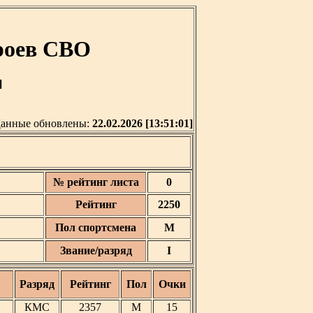
роев СВО
]
анные обновлены:
22.02.2026 [13:51:01]
№ рейтинг листа
0
Рейтинг
2250
Пол спортсмена
М
Звание/разряд
I
Разряд
Рейтинг
Пол
Очки
КМС
2357
М
15