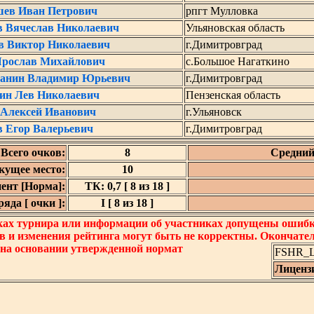
ев Иван Петрович
рпгт Мулловка
в Вячеслав Николаевич
Ульяновская область
в Виктор Николаевич
г.Димитровград
Ярослав Михайлович
с.Большое Нагаткино
анин Владимир Юрьевич
г.Димитровград
ин Лев Николаевич
Пензенская область
 Алексей Иванович
г.Ульяновск
 Егор Валерьевич
г.Димитровград
Всего очков:
8
Средний
кущее место:
10
ент [Норма]:
ТК: 0,7 [ 8 из 18 ]
яда [ очки ]:
I [ 8 из 18 ]
ках турнира или информации об участниках допущены ошибки
в и изменения рейтинга могут быть не корректны. Окончате
 на основании утвержденной нормат
FSHR_Lo
Лиценз