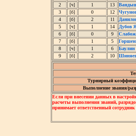
2
[ч]
1
13
Вандыш
3
[б]
0
12
Чугуно
4
[б]
2
11
Данило
5
[ч]
1
14
Дубов 
6
[б]
0
9
Слабож
7
[б]
1
5
Горшен
8
[ч]
1
6
Баулин
9
[б]
2
10
Шиняев
Те
Турнирный коэффици
Выполнение звания/разр
Если при внесении данных в настрой
расчеты выполнения званий, разрядо
принимает ответственный сотрудник