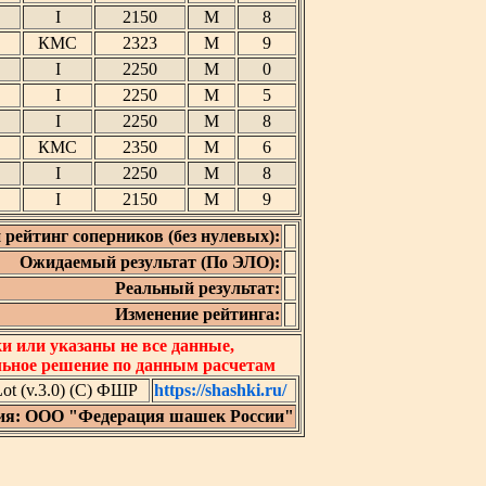
I
2150
М
8
КМС
2323
М
9
I
2250
М
0
I
2250
М
5
I
2250
М
8
КМС
2350
М
6
I
2250
М
8
I
2150
М
9
 рейтинг соперников (без нулевых):
Ожидаемый результат (По ЭЛО):
Реальный результат:
Изменение рейтинга:
 или указаны не все данные,
льное решение по данным расчетам
t (v.3.0) (C) ФШР
https://shashki.ru/
ия: ООО "Федерация шашек России"