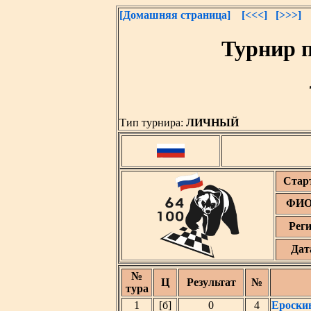
[Домашняя страница]
[<<<]
[>>>]
Турнир 
Тип турнира:
ЛИЧНЫЙ
Стар
ФИО 
Рег
Дат
№
Ц
Результат
№
тура
1
[б]
0
4
Ероски