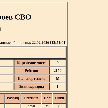
роев СВО
]
анные обновлены:
22.02.2026 [13:51:01]
№ рейтинг листа
0
Рейтинг
2150
Пол спортсмена
М
Звание/разряд
I
Разряд
Рейтинг
Пол
Очки
I
2250
М
8