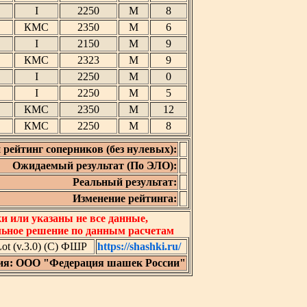
I
2250
М
8
КМС
2350
М
6
I
2150
М
9
КМС
2323
М
9
I
2250
М
0
I
2250
М
5
КМС
2350
М
12
КМС
2250
М
8
 рейтинг соперников (без нулевых):
Ожидаемый результат (По ЭЛО):
Реальный результат:
Изменение рейтинга:
 или указаны не все данные,
льное решение по данным расчетам
t (v.3.0) (C) ФШР
https://shashki.ru/
ия: ООО "Федерация шашек России"