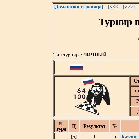
[Домашняя страница]
[<<<]
[>>>]
Турнир 
Тип турнира:
ЛИЧНЫЙ
С
Ф
Р
№
Ц
Результат
№
тура
1
[ч]
1
6
Баулин