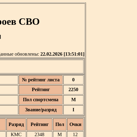
роев СВО
]
анные обновлены:
22.02.2026 [13:51:01]
№ рейтинг листа
0
Рейтинг
2250
Пол спортсмена
М
Звание/разряд
I
Разряд
Рейтинг
Пол
Очки
КМС
2348
М
12