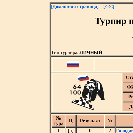
[Домашняя страница]
[<<<]
Турнир 
Тип турнира:
ЛИЧНЫЙ
Ст
ФИ
Р
Д
№
Ц
Результат
№
тура
1
[ч]
0
2
Голодя