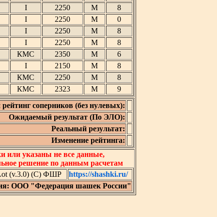
I
2250
М
8
I
2250
М
0
I
2250
М
8
I
2250
М
8
КМС
2350
М
6
I
2150
М
8
КМС
2250
М
8
КМС
2323
М
9
 рейтинг соперников (без нулевых):
Ожидаемый результат (По ЭЛО):
Реальный результат:
Изменение рейтинга:
 или указаны не все данные,
льное решение по данным расчетам
t (v.3.0) (C) ФШР
https://shashki.ru/
ия: ООО "Федерация шашек России"