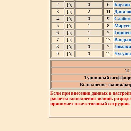
2
[б]
0
6
Баулин
3
[ч]
2
11
Данило
4
[б]
0
9
Слабож
5
[б]
1
8
Маруев
6
[ч]
1
5
Горшен
7
[ч]
1
13
Вандыш
8
[б]
0
7
Ломаки
9
[б]
0
12
Чугуно
Те
Турнирный коэффици
Выполнение звания/разр
Если при внесении данных в настрой
расчеты выполнения званий, разрядо
принимает ответственный сотрудник