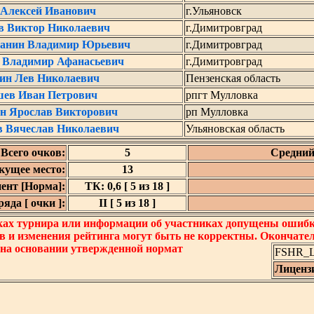
 Алексей Иванович
г.Ульяновск
в Виктор Николаевич
г.Димитровград
анин Владимир Юрьевич
г.Димитровград
 Владимир Афанасьевич
г.Димитровград
ин Лев Николаевич
Пензенская область
ев Иван Петрович
рпгт Мулловка
н Ярослав Викторович
рп Мулловка
в Вячеслав Николаевич
Ульяновская область
Всего очков:
5
Средний
кущее место:
13
ент [Норма]:
ТК: 0,6 [ 5 из 18 ]
яда [ очки ]:
II [ 5 из 18 ]
ках турнира или информации об участниках допущены ошибки
в и изменения рейтинга могут быть не корректны. Окончате
 на основании утвержденной нормат
FSHR_Lo
Лиценз