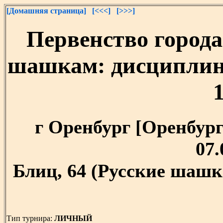
[Домашняя страница]
[<<<]
[>>>]
Первенство города
шашкам: дисциплина
г Оренбург [Оренбургс
07.
Блиц, 64 (Русские шашк
Тип турнира:
ЛИЧНЫЙ