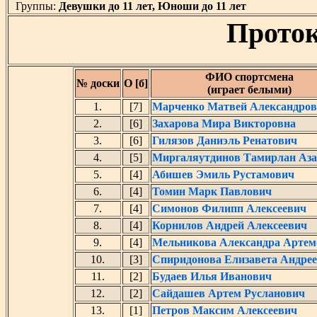
Группы:
Девушки до 11 лет, Юноши до 11 лет
Проток
ФИО спортсмена
№ доски
О [б]
(играет белыми)
1.
[7]
Марченко Матвей Александро
2.
[6]
Захарова Мира Викторовна
3.
[6]
Гилязов Даниэль Ренатович
4.
[5]
Миргаляутдинов Тамирлан Аза
5.
[4]
Абишев Эмиль Рустамович
6.
[4]
Томин Марк Павлович
7.
[4]
Симонов Филипп Алексеевич
8.
[4]
Корнилов Андрей Алексеевич
9.
[4]
Мельникова Александра Артем
10.
[3]
Спиридонова Елизавета Андре
11.
[2]
Будаев Илья Иванович
12.
[2]
Сайдашев Артем Русланович
13.
[1]
Петров Максим Алексеевич