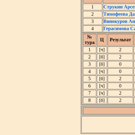
1
Струкин Арсе
2
Тимофеева Да
3
Винокуров Ан
4
Герасимова С
№
Ц
Результат
тура
1
[ч]
2
2
[б]
2
3
[б]
0
4
[ч]
0
5
[б]
2
6
[ч]
0
7
[ч]
2
8
[б]
2