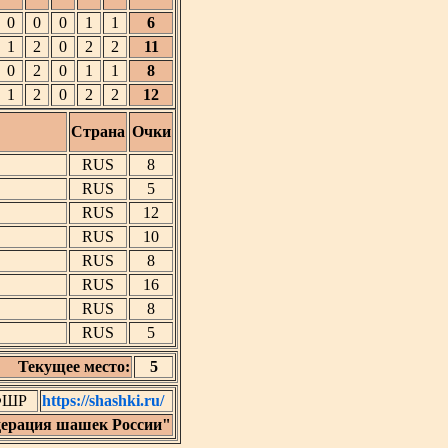
0
0
0
1
1
6
1
2
0
2
2
11
0
2
0
1
1
8
1
2
0
2
2
12
Страна
Очки
RUS
8
RUS
5
RUS
12
RUS
10
RUS
8
RUS
16
RUS
8
RUS
5
Текущее место:
5
 ФШР
https://shashki.ru/
ерация шашек России"