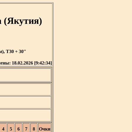
 (Якутия)
, T30 + 30''
лены:
18.02.2026 [9:42:34]
4
5
6
7
8
Очки