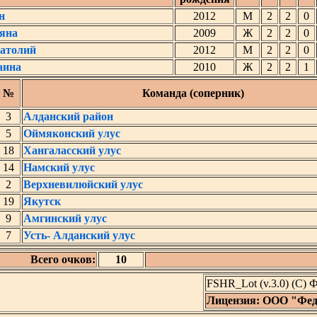
н
2012
М
2
2
0
яна
2009
Ж
2
2
0
атолий
2012
М
2
2
0
аина
2010
Ж
2
2
1
№
Команда (соперник)
3
Алданский район
5
Оймяконский улус
18
Хангаласский улус
14
Намский улус
2
Верхневилюйский улус
19
Якутск
9
Амгинский улус
7
Усть- Алданский улус
Всего очков:
10
FSHR_Lot (v.3.0) (C)
Лицензия: ООО "Фед