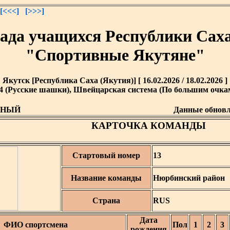
[<<<]
[>>>]
ада учащихся Республики Саха
"Спортивные Якутяне"
Якутск [Республика Саха (Якутия)] [ 16.02.2026 / 18.02.2026 ]
4 (Русские шашки), Швейцарская система (По большим очкам)
ДНЫЙ
Данные обнов
КАРТОЧКА КОМАНДЫ
Стартовый номер
13
Название команды
Нюрбинский район
Страна
RUS
Дата
ФИО спортсмена
Пол
1
2
3
рождения