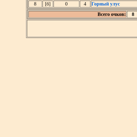
8
[б]
0
4
Горный улус
Всего очков:
8