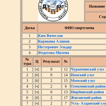
Название
Стр
Доска
ФИО спортсмена
1
Ким Вячеслав
2
Корякина Аливия
3
Нестерович Эльдар
4
Федотова Милена
№
Ц
Результат
№
тура
1
[ч]
0
12
Чурапчинский улус
2
[б]
0
14
Намский улус
3
[б]
2
15
Момский улус
4
[ч]
2
6
Олекминский район
5
[ч]
0
13
Нюрбинский район
6
[б]
2
17
Жиганский район
7
[ч]
2
7
Усть- Алданский ул