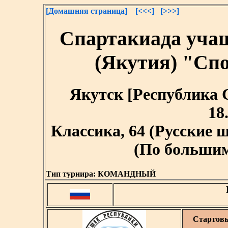
[Домашняя страница]
[<<<]
[>>>]
Спартакиада уча
(Якутия) "Сп
Якутск [Республика Са
18
Классика, 64 (Русские
(По большим 
Тип турнира:
КОМАНДНЫЙ
Стартов