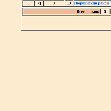
8
[ч]
0
13
Нюрбинский район
Всего очков:
5