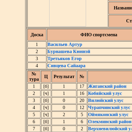
Названи
Ст
Доска
ФИО спортсмена
1
Васильев Артур
2
Бурнашева Кюннэй
3
Третьяков Егор
4
Сивцева Сайаара
№
Ц
Результат
№
тура
1
[б]
1
17
Жиганский район
2
[ч]
1
16
Кобяйский улус
3
[б]
0
20
Вилюйский улус
4
[ч]
0
12
Чурапчинский улус
5
[ч]
2
5
Оймяконский улус
6
[б]
1
6
Олекминский район
7
[б]
0
2
Верхневилюйский у