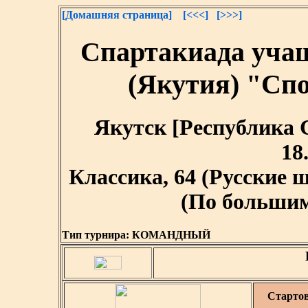
[Домашняя страница]
[<<<]
[>>>]
Спартакиада уча
(Якутия) "Сп
Якутск [Республика Са
18
Классика, 64 (Русские
(По большим 
Тип турнира:
КОМАНДНЫЙ
Старто