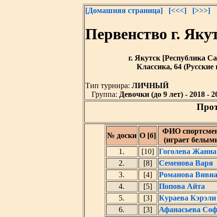
[Домашняя страница]
[<<<]
[>>>]
Первенство г. Як
г. Якутск [Республика Саха
Классика, 64 (Русские
Тип турнира:
ЛИЧНЫЙ
Группа:
Девочки (до 9 лет) - 2018 - 20
Прот
ФИО спортсме
№ доски
О [б]
(играет белым
1.
[10]
Гоголева Жанна
2.
[8]
Семенова Варя
3.
[4]
Романова Виви
4.
[5]
Попова Айта
5.
[3]
Кураева Кэрэли
6.
[3]
Афанасьева Со