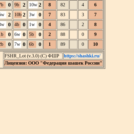
0
2
2
7b
9b
10w
8
82
4
6
2
2
0
6w
10b
3w
7
83
3
7
0
0
0
3w
4b
1w
4
86
2
8
0
0
0
1b
6w
5b
2
88
0
9
0
0
0
2b
7w
6b
1
89
0
10
FSHR_Lot (v.3.0) (C) ФШР
https://shashki.ru/
Лицензия: ООО "Федерация шашек России"