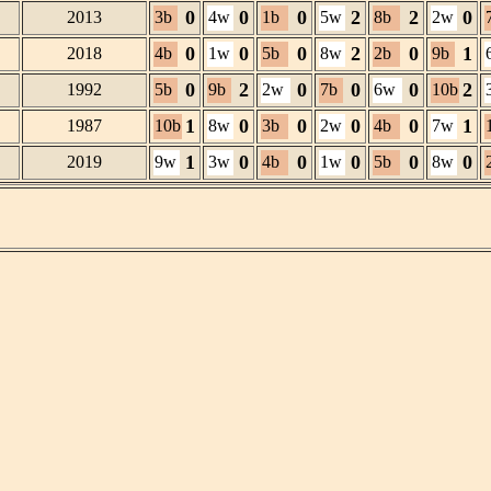
0
0
0
2
2
0
2013
3b
4w
1b
5w
8b
2w
0
0
0
2
0
1
2018
4b
1w
5b
8w
2b
9b
0
2
0
0
0
2
1992
5b
9b
2w
7b
6w
10b
1
0
0
0
0
1
1987
10b
8w
3b
2w
4b
7w
1
0
0
0
0
0
2019
9w
3w
4b
1w
5b
8w