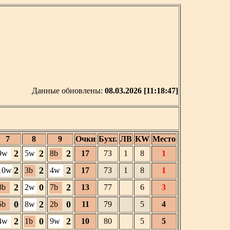
Данные обновлены:
08.03.2026 [11:18:47]
7
8
9
Очки
Бухг.
ЛВ
KW
Место
2
2
2
9w
5w
8b
17
73
1
8
1
2
2
2
10w
3b
4w
17
73
1
8
1
2
0
2
8b
2w
7b
13
77
6
3
0
2
0
5b
8w
2b
11
79
5
4
2
0
2
4w
1b
9w
10
80
5
5