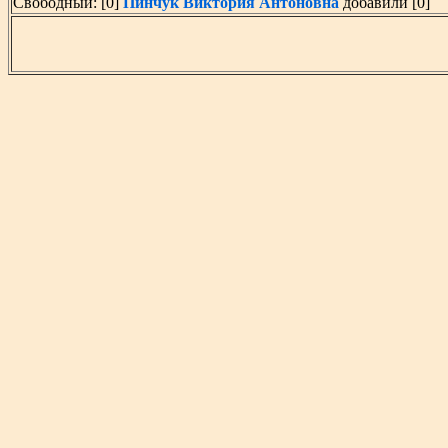
Свободный: [0]
Пинчук Виктория Антоновна
добавили [0]