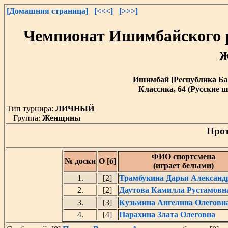
[Домашняя страница]
[<<<]
[>>>]
Чемпионат Ишимбайского 
Ишимбай [Республика Башк
Классика, 64 (Русские ш
Тип турнира:
ЛИЧНЫЙ
Группа:
Женщины
Прот
ФИО спортсмена
№ доски
О [б]
(играет белыми)
1.
[2]
Трамбукина Дарья Александ
2.
[2]
Даутова Камилла Рустамовн
3.
[3]
Кузьмина Ангелина Олеговн
4.
[4]
Парахина Злата Олеговна