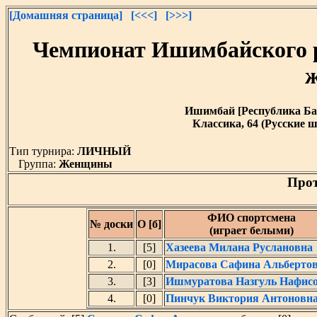
[Домашняя страница]
[<<<]
[>>>]
Чемпионат Ишимбайского 
Ишимбай [Республика Башк
Классика, 64 (Русские ш
Тип турнира:
ЛИЧНЫЙ
Группа:
Женщины
Прот
ФИО спортсмена
№ доски
О [б]
(играет белыми)
1.
[5]
Хазеева Милана Руслановна
2.
[0]
Мирасова Сафина Альберто
3.
[3]
Ишмуратова Назгуль Нафис
4.
[0]
Пинчук Виктория Антоновн