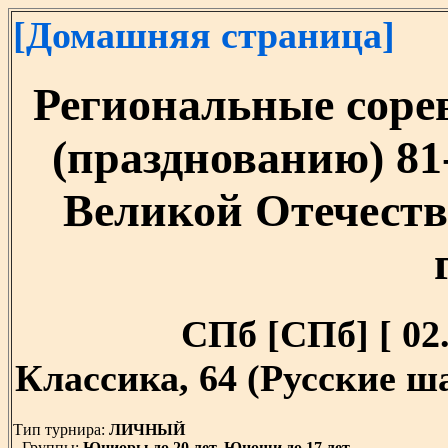
[Домашняя страница]
Региональные соре
(празднованию) 81
Великой Отечеств
СПб [СПб] [ 02.
Классика, 64 (Русские 
Тип турнира:
ЛИЧНЫЙ
Группы:
Юниоры до 20 лет, Юноши до 17 лет