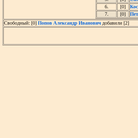
6.
[0]
Кос
7.
[0]
Пет
Свободный: [0]
Попов Александр Иванович
добавили [2]