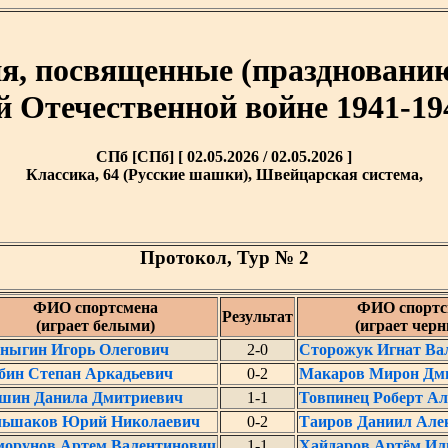
я, посвященные (празднованию
 Отечественной войне 1941-19
СПб [СПб] [ 02.05.2026 / 02.05.2026 ]
Классика, 64 (Русские шашки), Швейцарская система,
Протокол, Тур № 2
ФИО спортсмена
ФИО спортс
Результат
(играет белыми)
(играет чер
ныгин Игорь Олегович
2-0
Сторожук Игнат Ва
ин Степан Аркадьевич
0-2
Макаров Мирон Дм
шин Данила Дмитриевич
1-1
Товпинец Роберт А
льшаков Юрий Николаевич
0-2
Таиров Даниил Але
орунов Артем Валентинович
1-1
Хайдаров Артём Ил