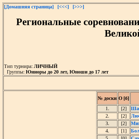
[Домашняя страница]
[<<<]
[>>>]
Региональные соревновани
Великой
Тип турнира:
ЛИЧНЫЙ
Группы:
Юниоры до 20 лет, Юноши до 17 лет
№ доски
О [б]
1.
[2]
Ша
2.
[2]
Люб
3.
[2]
Ми
4.
[1]
Бо
5.
[0]
Сам