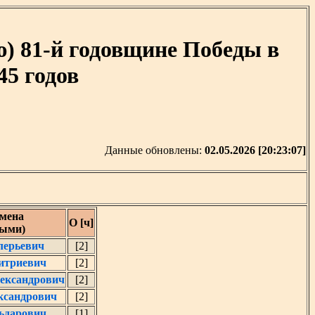
) 81-й годовщине Победы в
45 годов
Данные обновлены:
02.05.2026 [20:23:07]
мена
О [ч]
ными)
лерьевич
[2]
итриевич
[2]
лександрович
[2]
ксандрович
[2]
ьдарович
[1]