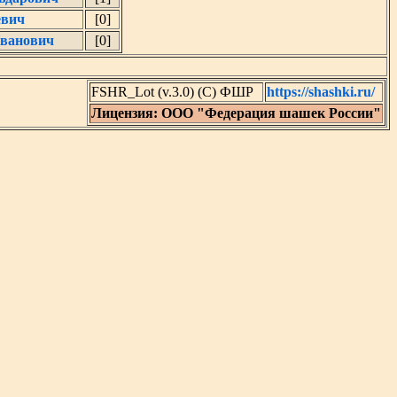
евич
[0]
ванович
[0]
FSHR_Lot (v.3.0) (C) ФШР
https://shashki.ru/
Лицензия: ООО "Федерация шашек России"