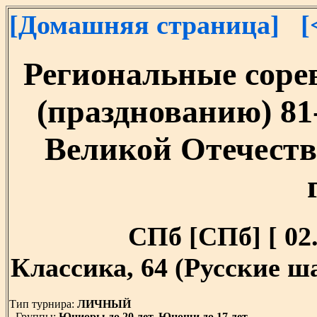
[Домашняя страница]
[
Региональные соре
(празднованию) 81
Великой Отечеств
СПб [СПб] [ 02.
Классика, 64 (Русские 
Тип турнира:
ЛИЧНЫЙ
Группы:
Юниоры до 20 лет, Юноши до 17 лет