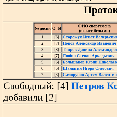
Проток
ФИО спортсмена
№ доски
О [б]
(играет белыми)
1.
[6]
Сторожук Игнат Валерьеви
2.
[7]
Попов Александр Иванович
3.
[8]
Таиров Даниил Александро
4.
[7]
Любин Степан Аркадьевич
5.
[6]
Большаков Юрий Николаев
6.
[5]
Шаныгин Игорь Олегович
7.
[3]
Саморунов Артем Валентин
Свободный: [4]
Петров К
добавили [2]