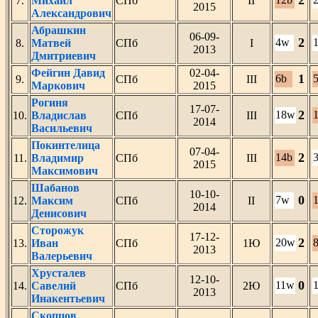
2
7.
Михаил
СПб
II
2015
Александрович
Абрашкин
06-09-
2
4w
8.
Матвей
СПб
I
2013
Дмитриевич
Фейгин Давид
02-04-
1
6b
9.
СПб
III
Маркович
2015
Рогиня
17-07-
2
18w
10.
Владислав
СПб
III
2014
Васильевич
Покинтелица
07-04-
2
14b
11.
Владимир
СПб
III
2015
Максимович
Шабанов
10-10-
0
7w
12.
Максим
СПб
II
2014
Денисович
Сторожук
17-12-
2
20w
13.
Иван
СПб
1Ю
2013
Валерьевич
Хрусталев
12-10-
0
11w
14.
Савелий
СПб
2Ю
2013
Инакентьевич
Скопцов