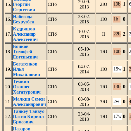
29-09-
1
19b
15.
Георгий
СПб
2Ю
2013
Сергеевич
Набизода
23-02-
0
1b
16.
СПб
1Ю
Бехрузбек
2015
Кудряшов
10-07-
2
22b
17.
Александр
СПб
II
2015
Алексеевич
Бойков
05-10-
0
10b
18.
Тимофей
СПб
1Ю
2015
Евгеньевич
Богатенков
04-07-
1
15w
19.
Илья
СПб
1Ю
2014
Михайлович
Темкин
03-05-
0
13b
20.
Оганнес
СПб
1Ю
2013
Хагатурович
Малкин Семен
08-08-
0
2w
21.
СПб
3Ю
Александрович
2015
Танкеу Танвуо
23-04-
0
17w
22.
Патио Кирилл
СПб
1Ю
2013
Брисович
Назаров