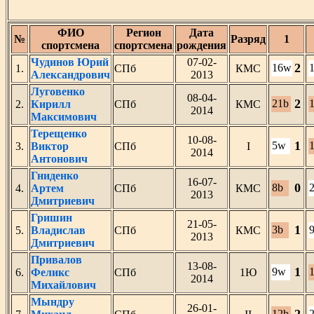
ФИО
Регион
Дата
№
Разряд
1
спортсмена
спортсмена
рождения
Чудинов Юрий
07-02-
2
16w
1.
СПб
КМС
Александрович
2013
Луговенко
08-04-
2
21b
2.
Кирилл
СПб
КМС
2014
Максимович
Терещенко
10-08-
1
5w
3.
Виктор
СПб
I
2014
Антонович
Гниденко
16-07-
0
8b
4.
Артем
СПб
КМС
2013
Дмитриевич
Гришин
21-05-
1
3b
5.
Владислав
СПб
КМС
2013
Дмитриевич
Привалов
13-08-
1
9w
6.
Феликс
СПб
1Ю
2014
Михайлович
Мындру
26-01-
12b