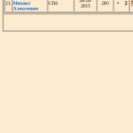
26-10-
2
+
23.
Михаил
СПб
2Ю
2015
Алексеевич