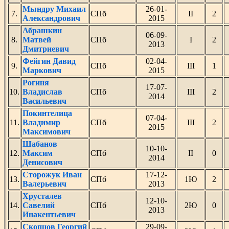
Мындру Михаил
26-01-
7.
СПб
II
2
Александрович
2015
Абрашкин
06-09-
8.
Матвей
СПб
I
2
2013
Дмитриевич
Фейгин Давид
02-04-
9.
СПб
III
1
Маркович
2015
Рогиня
17-07-
10.
Владислав
СПб
III
2
2014
Васильевич
Покинтелица
07-04-
11.
Владимир
СПб
III
2
2015
Максимович
Шабанов
10-10-
12.
Максим
СПб
II
0
2014
Денисович
Сторожук Иван
17-12-
13.
СПб
1Ю
2
Валерьевич
2013
Хрусталев
12-10-
14.
Савелий
СПб
2Ю
0
2013
Инакентьевич
Скопцов Георгий
29-09-