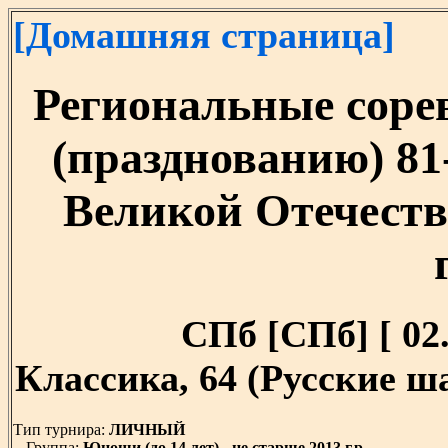
[Домашняя страница]
Региональные соре
(празднованию) 81
Великой Отечеств
СПб [СПб] [ 02.
Классика, 64 (Русские 
Тип турнира:
ЛИЧНЫЙ
Группа:
Юноши (до 14 лет) - не старше 2013 г.р.