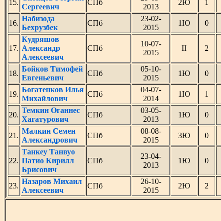
15.
СПб
2Ю
1
Сергеевич
2013
Набизода
23-02-
16.
СПб
1Ю
0
Бехрузбек
2015
Кудряшов
10-07-
17.
Александр
СПб
II
2
2015
Алексеевич
Бойков Тимофей
05-10-
18.
СПб
1Ю
0
Евгеньевич
2015
Богатенков Илья
04-07-
19.
СПб
1Ю
1
Михайлович
2014
Темкин Оганнес
03-05-
20.
СПб
1Ю
0
Хагатурович
2013
Малкин Семен
08-08-
21.
СПб
3Ю
0
Александрович
2015
Танкеу Танвуо
23-04-
22.
Патио Кирилл
СПб
1Ю
0
2013
Брисович
Назаров Михаил
26-10-
23.
СПб
2Ю
2
Алексеевич
2015