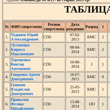
ТАБЛИЦА
Регион
Дата
№
ФИО спортсмена
Разряд
1
спортсмена
рождения
Чудинов Юрий
07-02-
1.
СПб
КМС
2
Александрович
2013
Луговенко
08-04-
2.
Кирилл
СПб
КМС
2
2014
Максимович
Терещенко
10-08-
3.
Виктор
СПб
I
1
2014
Антонович
Гниденко Артем
16-07-
4.
СПб
КМС
0
Дмитриевич
2013
Гришин
21-05-
5.
Владислав
СПб
КМС
1
2013
Дмитриевич
Привалов
13-08-
6.
Феликс
СПб
1Ю
1
2014
Михайлович