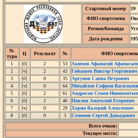
Стартовый номер
19
ФИО спортсмена
Ок
Регион/Команда
Ус
Дата рождения
195
№
Ц
Результат
№
ФИО спортсмен
тура
1
[б]
2
53
Акимов Афанасий Афанасье
2
[ч]
2
43
Габышев Виктор Георгиевич
3
[б]
0
35
Аргунов Савва Петрович
4
[ч]
0
64
Михайлов Софрон Васильев
5
[б]
2
61
Андросов Семен Иннокентье
6
[б]
2
46
Павлов Анатолий Егорович
7
[ч]
0
29
Хорин Валерий Алексеевич
8
[б]
0
3
Семенов Сергей Давыдович
Всего очков:
Текущее место: