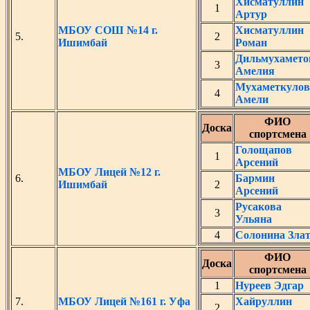
Хисматуллин
1
Артур
МБОУ СОШ №14 г.
Хисматуллин
5.
2
Ишимбай
Роман
Дильмухамето
3
Амелия
Мухаметкулов
4
Амели
ФИО
Доска
спортсмена
Голощапов
1
Арсений
МБОУ Лицей №12 г.
6.
Бармин
Ишимбай
2
Арсений
Русакова
3
Ульяна
4
Солонина Зла
ФИО
Доска
спортсмена
1
Нуреев Эдгар
7.
МБОУ Лицей №161 г. Уфа
Хайруллин
2