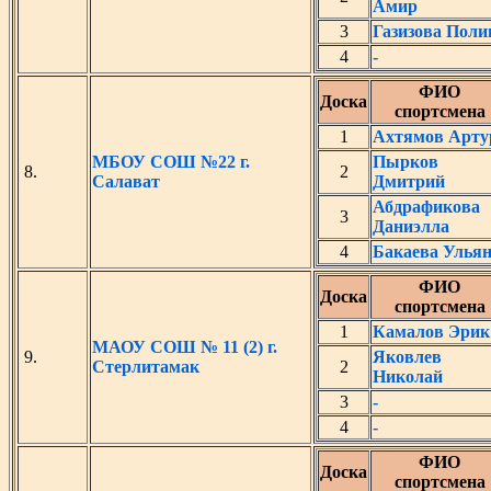
Амир
3
Газизова Поли
4
-
ФИО
Доска
спортсмена
1
Ахтямов Арту
МБОУ СОШ №22 г.
Пырков
8.
2
Салават
Дмитрий
Абдрафикова
3
Даниэлла
4
Бакаева Улья
ФИО
Доска
спортсмена
1
Камалов Эрик
МАОУ СОШ № 11 (2) г.
9.
Яковлев
Стерлитамак
2
Николай
3
-
4
-
ФИО
Доска
спортсмена