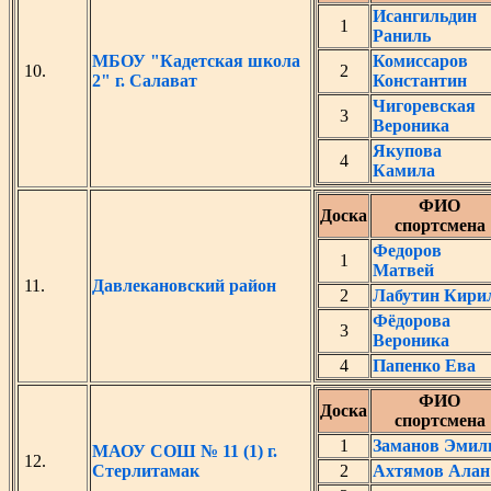
Исангильдин
1
Раниль
МБОУ "Кадетская школа
Комиссаров
10.
2
2" г. Салават
Константин
Чигоревская
3
Вероника
Якупова
4
Камила
ФИО
Доска
спортсмена
Федоров
1
Матвей
11.
Давлекановский район
2
Лабутин Кири
Фёдорова
3
Вероника
4
Папенко Ева
ФИО
Доска
спортсмена
1
Заманов Эмил
МАОУ СОШ № 11 (1) г.
12.
Стерлитамак
2
Ахтямов Алан