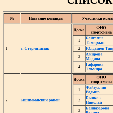
СПИСОК
№
Название команды
Участники ком
ФИО
Доска
спортсмена
Байгазин
1
Тамирлан
1.
г. Стерлитамак
2
Юлдашев Таи
Амирова
3
Мадина
Гафарова
4
Эльмира
ФИО
Доска
спортсмена
Файзуллин
1
Радмир
Бычков
2.
Ишимбайский район
2
Николай
Байназарова
3
Ралина