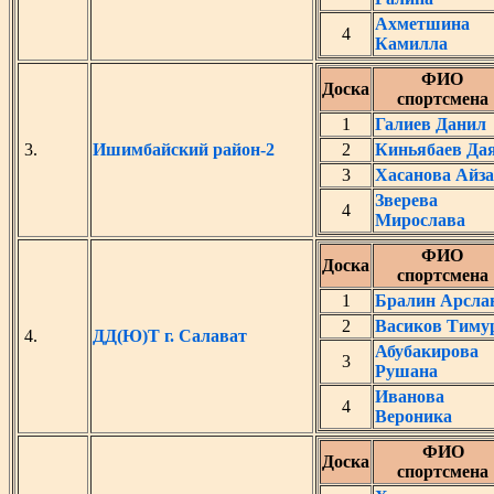
Ахметшина
4
Камилла
ФИО
Доска
спортсмена
1
Галиев Данил
3.
Ишимбайский район-2
2
Киньябаев Да
3
Хасанова Айза
Зверева
4
Мирослава
ФИО
Доска
спортсмена
1
Бралин Арсла
2
Васиков Тиму
4.
ДД(Ю)Т г. Салават
Абубакирова
3
Рушана
Иванова
4
Вероника
ФИО
Доска
спортсмена