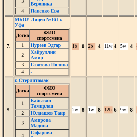
3
Вероника
4
Папенко Ева
МБОУ Лицей №161 г.
Уфа
ФИО
Доска
спортсмена
1
Нуреев Эдгар
0
4
4
4
7.
1b
2b
11w
5w
Хайруллин
2
Амир
3
Газизова Полина
4
-
г. Стерлитамак
ФИО
Доска
спортсмена
Байгазин
1
Тамирлан
8
8
6
8
8.
2w
1w
12b
9w
2
Юлдашев Таир
Амирова
3
Мадина
Гафарова
4