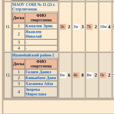
МАОУ СОШ № 11 (2) г.
Стерлитамак
ФИО
Доска
спортсмена
1
Камалов Эрик
2
3
2
4
11.
5b
3w
7b
10w
Яковлев
2
Николай
3
-
4
-
Ишимбайский район-2
ФИО
Доска
спортсмена
1
Галиев Данил
6
8
2
2
12.
6w
4b
8w
1b
2
Киньябаев Даян
3
Хасанова Айза
Зверева
4
Мирослава