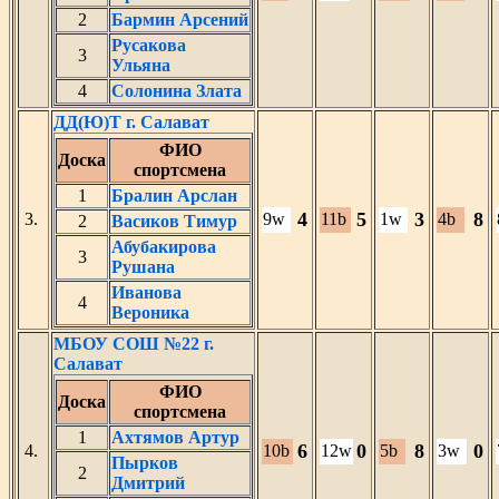
2
Бармин Арсений
Русакова
3
Ульяна
4
Солонина Злата
ДД(Ю)Т г. Салават
ФИО
Доска
спортсмена
1
Бралин Арслан
4
5
3
8
3.
9w
11b
1w
4b
2
Васиков Тимур
Абубакирова
3
Рушана
Иванова
4
Вероника
МБОУ СОШ №22 г.
Салават
ФИО
Доска
спортсмена
1
Ахтямов Артур
6
0
8
0
4.
10b
12w
5b
3w
Пырков
2
Дмитрий