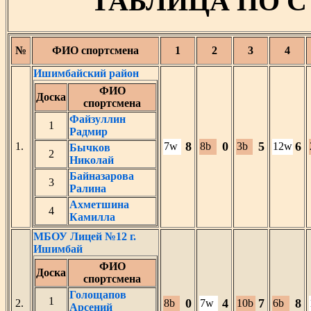
ТАБЛИЦА ПО 
№
ФИО спортсмена
1
2
3
4
Ишимбайский район
ФИО
Доска
спортсмена
Файзуллин
1
Радмир
8
0
5
6
1.
7w
8b
3b
12w
Бычков
2
Николай
Байназарова
3
Ралина
Ахметшина
4
Камилла
МБОУ Лицей №12 г.
Ишимбай
ФИО
Доска
спортсмена
Голощапов
1
0
4
7
8
2.
8b
7w
10b
6b
Арсений