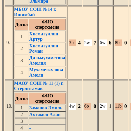
Эльмира
МБОУ СОШ №14 г.
Ишимбай
ФИО
Доска
спортсмена
Хисматуллин
1
Артур
4
7
6
0
9.
3b
5w
6w
8b
Хисматуллин
2
Роман
Дильмухаметова
3
Амелия
Мухаметкулова
4
Амели
МАОУ СОШ № 11 (1) г.
Стерлитамак
ФИО
Доска
спортсмена
2
0
1
0
10.
4w
6b
2w
11b
1
Заманов Эмиль
2
Ахтямов Алан
3
-
4
-