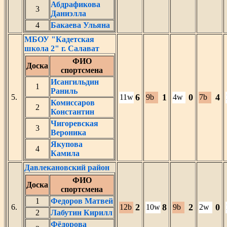
Абдрафикова
3
Даниэлла
4
Бакаева Ульяна
МБОУ "Кадетская
школа 2" г. Салават
ФИО
Доска
спортсмена
Исангильдин
1
Раниль
6
1
0
4
5.
11w
9b
4w
7b
Комиссаров
2
Константин
Чигоревская
3
Вероника
Якупова
4
Камила
Давлекановский район
ФИО
Доска
спортсмена
1
Федоров Матвей
2
8
2
0
6.
12b
10w
9b
2w
2
Лабутин Кирилл
Фёдорова