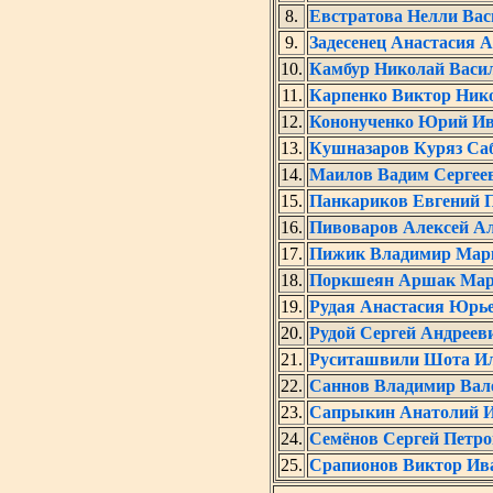
8.
Евстратова Нелли Вас
9.
Задесенец Анастасия 
10.
Камбур Николай Васи
11.
Карпенко Виктор Ник
12.
Кононученко Юрий И
13.
Кушназаров Куряз Са
14.
Маилов Вадим Сергее
15.
Панкариков Евгений 
16.
Пивоваров Алексей А
17.
Пижик Владимир Мар
18.
Поркшеян Аршак Мар
19.
Рудая Анастасия Юрь
20.
Рудой Сергей Андреев
21.
Руситашвили Шота И
22.
Саннов Владимир Вал
23.
Сапрыкин Анатолий 
24.
Семёнов Сергей Петр
25.
Срапионов Виктор Ив