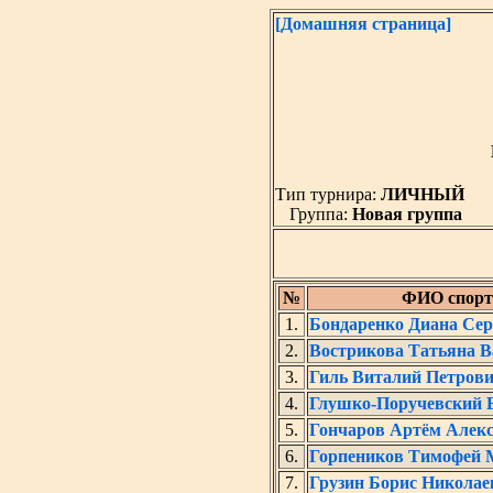
[Домашняя страница]
Тип турнира:
ЛИЧНЫЙ
Группа:
Новая группа
№
ФИО спорт
1.
Бондаренко Диана Сер
2.
Вострикова Татьяна В
3.
Гиль Виталий Петров
4.
Глушко-Поручевский 
5.
Гончаров Артём Алек
6.
Горпеников Тимофей 
7.
Грузин Борис Николае