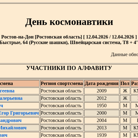
День космонавтики
Ростов-на-Дон [Ростовская область] [ 12.04.2026 / 12.04.2026 ]
Быстрые, 64 (Русские шашки), Швейцарская система, T8 + 4'
Данные обн
УЧАСТНИКИ ПО АЛФАВИТУ
смена
Регион спортсмена
Дата рождения
Пол
Ра
геевна
Ростовская область
2009
Ж
К
алерьевна
Ростовская область
2012
Ж
ич
Ростовская область
1950
М
Егор Григорьевич
Ростовская область
2000
М
сандрович
Ростовская область
2004
М
Михайлович
Ростовская область
2013
М
К
вич
Ростовская область
1939
М
К