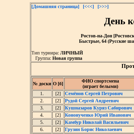
[Домашняя страница]
[<<<]
[>>>]
День 
Ростов-на-Дон [Ростовская
Быстрые, 64 (Русские ша
Тип турнира:
ЛИЧНЫЙ
Группа:
Новая группа
Прот
ФИО спортсмена
№ доски
О [б]
(играет белыми)
1.
[2]
Семёнов Сергей Петрович
2.
[2]
Рудой Сергей Андреевич
3.
[2]
Кушназаров Куряз Сабирович
4.
[2]
Кононученко Юрий Иванович
5.
[2]
Камбур Николай Васильевич
6.
[2]
Грузин Борис Николаевич