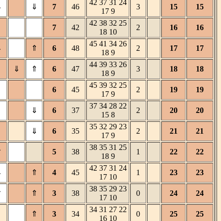
42 37 31 24
⇓
⇓
7
46
3
15
15
17 9
42 38 32 25
7
42
2
16
16
18 10
45 41 34 26
⇓
⇑
6
48
2
17
17
18 9
44 39 33 26
⇓
⇑
6
47
3
18
18
18 9
45 39 32 25
6
45
2
19
19
17 9
37 34 28 22
⇓
6
37
2
20
20
15 8
35 32 29 23
⇓
6
35
2
21
21
17 9
38 35 31 25
⇑
5
38
1
22
22
18 9
42 37 31 24
⇓
⇑
4
45
1
23
23
17 10
38 35 29 23
⇑
⇑
3
38
0
24
24
17 10
34 31 27 22
⇑
3
34
0
25
25
16 10