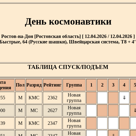
День космонавтики
Ростов-на-Дон [Ростовская область] [ 12.04.2026 / 12.04.2026 ]
Быстрые, 64 (Русские шашки), Швейцарская система, T8 + 4'
ТАБЛИЦА СПУСК/ПОДЪЕМ
ата
Пол
Разряд
Рейтинг
Группа
1
2
3
4
дения
Новая
955
М
КМС
2362
⇓
группа
Новая
000
М
МС
2627
группа
Новая
939
М
КМС
2347
группа
Новая
951
М
МС
2347
⇓