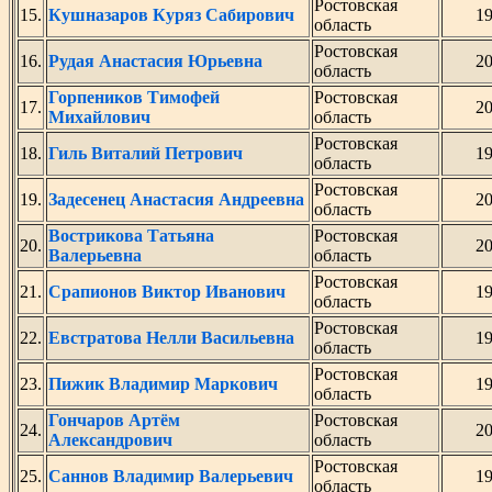
Ростовская
15.
Кушназаров Куряз Сабирович
1
область
Ростовская
16.
Рудая Анастасия Юрьевна
2
область
Горпеников Тимофей
Ростовская
17.
2
Михайлович
область
Ростовская
18.
Гиль Виталий Петрович
1
область
Ростовская
19.
Задесенец Анастасия Андреевна
2
область
Вострикова Татьяна
Ростовская
20.
2
Валерьевна
область
Ростовская
21.
Срапионов Виктор Иванович
1
область
Ростовская
22.
Евстратова Нелли Васильевна
1
область
Ростовская
23.
Пижик Владимир Маркович
1
область
Гончаров Артём
Ростовская
24.
2
Александрович
область
Ростовская
25.
Саннов Владимир Валерьевич
1
область