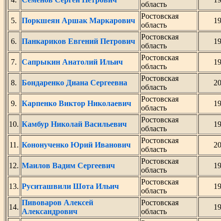
область
Ростовская
5.
Поркшеян Аршак Маркарович
1
область
Ростовская
6.
Панкариков Евгений Петрович
1
область
Ростовская
7.
Сапрыкин Анатолий Ильич
1
область
Ростовская
8.
Бондаренко Диана Сергеевна
2
область
Ростовская
9.
Карпенко Виктор Николаевич
1
область
Ростовская
10.
Камбур Николай Васильевич
1
область
Ростовская
11.
Кононученко Юрий Иванович
2
область
Ростовская
12.
Маилов Вадим Сергеевич
1
область
Ростовская
13.
Руситашвили Шота Ильич
1
область
Пивоваров Алексей
Ростовская
14.
1
Александрович
область