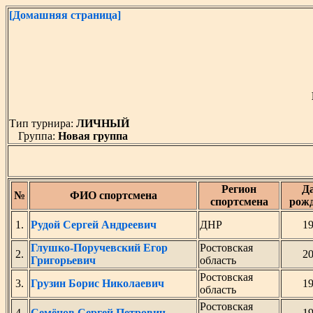
[Домашняя страница]
Тип турнира:
ЛИЧНЫЙ
Группа:
Новая группа
Регион
Д
№
ФИО спортсмена
спортсмена
рож
1.
Рудой Сергей Андреевич
ДНР
1
Глушко-Поручевский Егор
Ростовская
2.
2
Григорьевич
область
Ростовская
3.
Грузин Борис Николаевич
1
область
Ростовская
4.
Семёнов Сергей Петрович
1