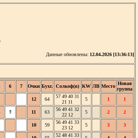
'
Данные обновлены:
12.04.2026 [13:36:13]
Новая
5
6
7
Очки
Бухг.
Солкоф(n)
KW
ЛВ
Место
группа
57 49 40 31
12
64
5
1
1
21 11
56 49 41 32
⇓
⇑
11
63
5
2
2
22 12
56 49 41 33
10
59
5
3
3
23 12
52 48 41 33
10
55
5
4
4