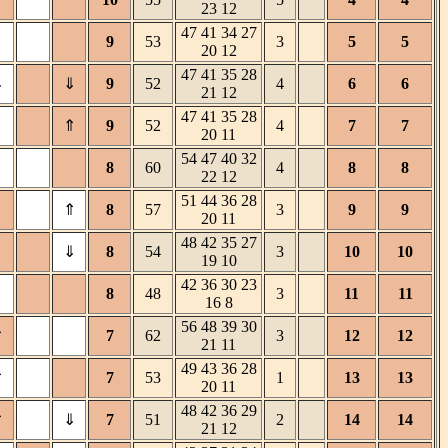
23 12
47 41 34 27
9
53
3
5
5
20 12
47 41 35 28
⇓
⇓
9
52
4
6
6
21 12
47 41 35 28
⇑
9
52
4
7
7
20 11
54 47 40 32
8
60
4
8
8
22 12
51 44 36 28
⇑
8
57
3
9
9
20 11
48 42 35 27
⇓
8
54
3
10
10
19 10
42 36 30 23
8
48
3
11
11
16 8
56 48 39 30
⇑
7
62
3
12
12
21 11
49 43 36 28
⇑
7
53
1
13
13
20 11
48 42 36 29
⇑
⇓
7
51
2
14
14
21 12