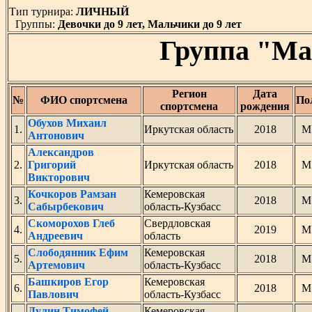
Тип турнира:
ЛИЧНЫЙ
Группы:
Девочки до 9 лет, Мальчики до 9 лет
Группа "Ма
Регион
Дата
№
ФИО спортсмена
По
спортсмена
рождения
Обухов Михаил
1.
Иркутская область
2018
М
Антонович
Александров
2.
Григорий
Иркутская область
2018
М
Викторович
Кочкоров Рамзан
Кемеровская
3.
2018
М
Сабырбекович
область-Кузбасс
Скоморохов Глеб
Свердловская
4.
2019
М
Андреевич
область
Слободянник Ефим
Кемеровская
5.
2018
М
Артемович
область-Кузбасс
Башкиров Егор
Кемеровская
6.
2018
М
Павлович
область-Кузбасс
Дулин Тимофей
Кемеровская